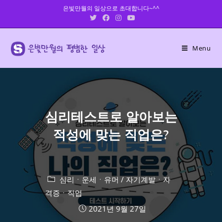
Skip
은빛만월의 일상으로 초대합니다~^^
to
content
Menu
심리테스트로 알아보는
적성에 맞는 직업은?
심리ㆍ운세ㆍ유머
/
자기계발ㆍ자
격증ㆍ직업
2021년 9월 27일