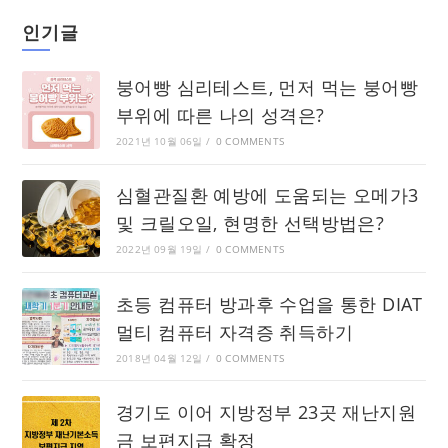
인기글
붕어빵 심리테스트, 먼저 먹는 붕어빵
부위에 따른 나의 성격은?
2021년 10월 06일
/
0 COMMENTS
심혈관질환 예방에 도움되는 오메가3
및 크릴오일, 현명한 선택방법은?
2022년 09월 19일
/
0 COMMENTS
초등 컴퓨터 방과후 수업을 통한 DIAT
멀티 컴퓨터 자격증 취득하기
2018년 04월 12일
/
0 COMMENTS
경기도 이어 지방정부 23곳 재난지원
금 보편지급 확정