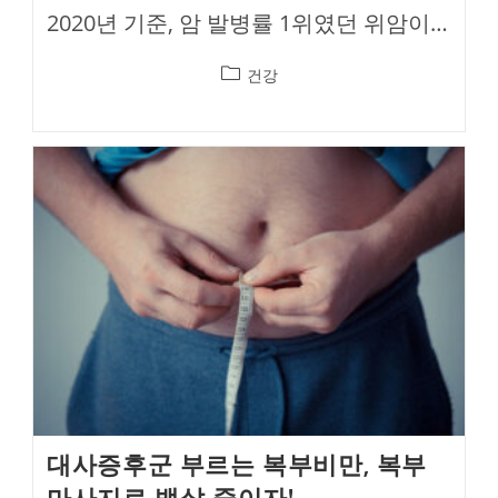
2020년 기준, 암 발병률 1위였던 위암이…
Post
건강
category:
대사증후군 부르는 복부비만, 복부
마사지로 뱃살 줄이자!