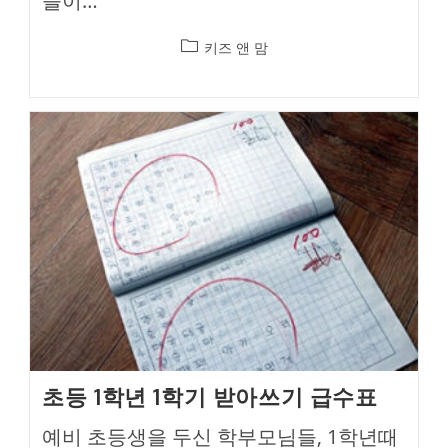
들이…
Post
키즈 앤 맘
category:
초등 1학년 1학기 받아쓰기 급수표
예비 초등생을 두신 학부모님들, 1학년때