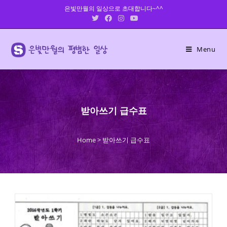
Skip
은빛만월의 일상으로 초대합니다~^^
to
content
Menu
받아쓰기 급수표
Home
>
받아쓰기 급수표