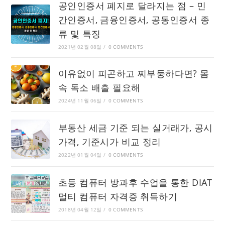
공인인증서 폐지로 달라지는 점 – 민
간인증서, 금융인증서, 공동인증서 종
류 및 특징
2021년 02월 08일
/
0 COMMENTS
이유없이 피곤하고 찌부둥하다면? 몸
속 독소 배출 필요해
2024년 11월 06일
/
0 COMMENTS
부동산 세금 기준 되는 실거래가, 공시
가격, 기준시가 비교 정리
2022년 01월 04일
/
0 COMMENTS
초등 컴퓨터 방과후 수업을 통한 DIAT
멀티 컴퓨터 자격증 취득하기
2018년 04월 12일
/
0 COMMENTS