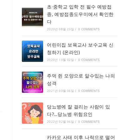
초∙중학교 입학 전 필수 예방접
종, 예방접종도우미에서 확인한
다
2020년 08월 23일
/
0 COMMENTS
어린이집 보육교사 보수교육 신
청하기 (온라인)
2020년 10월 02일
/
0 COMMENTS
주먹 쥔 모양으로 알수있는 나의
성격
2021년 03월 06일
/
0 COMMENTS
당뇨병에 잘 걸리는 사람이 있
다?…당뇨병 위험요인
2022년 02월 06일
/
0 COMMENTS
카카오 사태 이후 나락으로 떨어