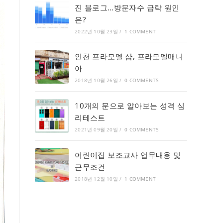
진 블로그…방문자수 급락 원인
은?
2022년 10월 23일
/
1 COMMENT
인천 프라모델 샵, 프라모델매니
아
2018년 10월 26일
/
0 COMMENTS
10개의 문으로 알아보는 성격 심
리테스트
2021년 09월 20일
/
0 COMMENTS
어린이집 보조교사 업무내용 및
근무조건
2018년 12월 10일
/
1 COMMENT