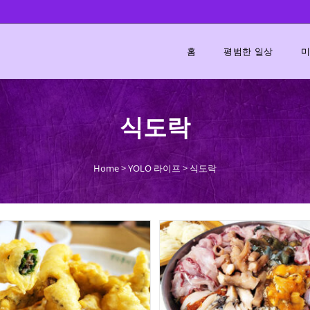
홈
평범한 일상
미
식도락
Home
>
YOLO 라이프
>
식도락