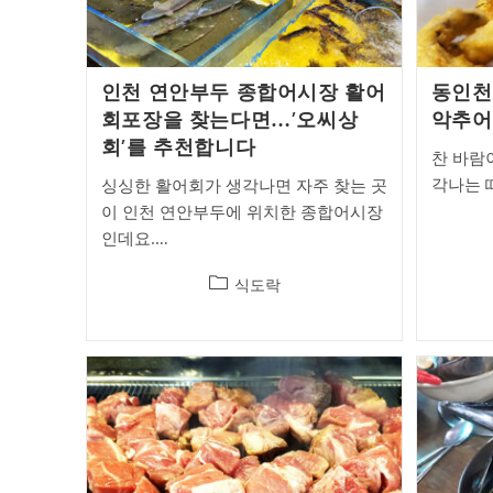
인천 연안부두 종합어시장 활어
동인천
회포장을 찾는다면…’오씨상
악추어
회’를 추천합니다
찬 바람
각나는 
싱싱한 활어회가 생각나면 자주 찾는 곳
이 인천 연안부두에 위치한 종합어시장
인데요.…
Post
식도락
category: