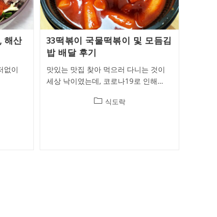
, 해산
33떡볶이 국물떡볶이 및 모듬김
밥 배달 후기
주저없이
맛있는 맛집 찾아 먹으러 다니는 것이
세상 낙이였는데, 코로나19로 인해…
Post
식도락
category: