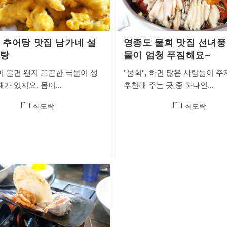
 추어탕 맛집 남가네 설
영종도 물회 맛집 선녀풍
탕
물이 엄청 푸짐해요~
이 불면 왠지 뜨끈한 국물이 생
"물회", 하면 많은 사람들이 
때가 있지요. 몸이…
추천해 주는 곳 중 하나인…
Post
Post
식도락
식도락
category:
category: