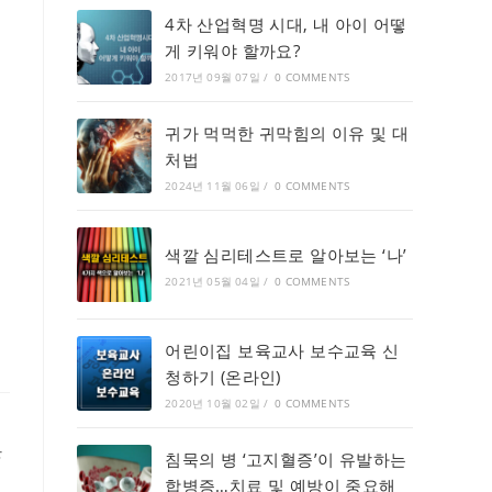
4차 산업혁명 시대, 내 아이 어떻
게 키워야 할까요?
2017년 09월 07일
/
0 COMMENTS
귀가 먹먹한 귀막힘의 이유 및 대
처법
2024년 11월 06일
/
0 COMMENTS
색깔 심리테스트로 알아보는 ‘나’
2021년 05월 04일
/
0 COMMENTS
어린이집 보육교사 보수교육 신
청하기 (온라인)
2020년 10월 02일
/
0 COMMENTS
많
침묵의 병 ‘고지혈증’이 유발하는
합병증…치료 및 예방이 중요해