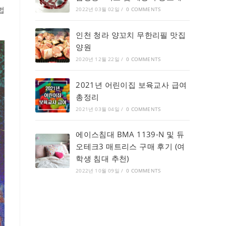
법
2022년 03월 02일
/
0 COMMENTS
인천 청라 양꼬치 무한리필 맛집
양원
2020년 12월 22일
/
0 COMMENTS
2021년 어린이집 보육교사 급여
총정리
2021년 03월 04일
/
0 COMMENTS
에이스침대 BMA 1139-N 및 듀
오테크3 매트리스 구매 후기 (여
학생 침대 추천)
2022년 10월 09일
/
0 COMMENTS