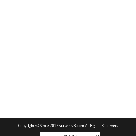
Copyright ⓒ Since 2017 suna0073.com All Rights Reserved.