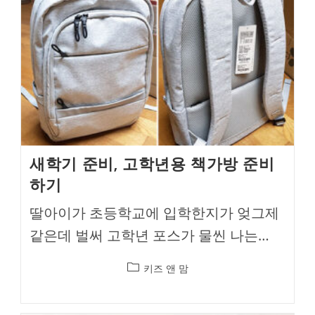
새학기 준비, 고학년용 책가방 준비
하기
딸아이가 초등학교에 입학한지가 엊그제
같은데 벌써 고학년 포스가 물씬 나는…
Post
키즈 앤 맘
category: